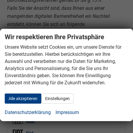
Durchsetzungsverfahren gemäß BFSG § 15 ff.
Falls Sie der Ansicht sind, dass Ihnen aus einer
mangelnden digitalen Barrierefreiheit ein Nachteil
entsteht, können Sie sich an folgende
Durchsetzungsstelle wenden:
Wir respektieren Ihre Privatsphäre
Unsere Website setzt Cookies ein, um unsere Dienste für
Schlichtungsstelle BGG beim Beauftragten der
Sie bereitzustellen. Hierbei berücksichtigen wir Ihre
Bundesregierung für die Belange von Menschen mit
Auswahl und verarbeiten nur die Daten für Marketing,
Behinderungen
Analytics und Personalisierung, für die Sie uns Ihr
Einverständnis geben. Sie können Ihre Einwilligung
Mauerstraße 53 | 10117 Berlin
jederzeit mit Wirkung für die Zukunft widerrufen.
E-Mail: info@schlichtungsstelle-bgg.de
Web:
www.schlichtungsstelle-bgg.de
Alle akzeptieren
Einstellungen
Fahrzeugnr.
Datenschutzerklärung
Impressum
Audi