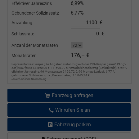
6,99%
Effektiver Jahreszins
6,77%
Gebundener Sollzinssatz
€
Anzahlung
€
Schlussrate
Anzahl der Monatsraten
176,– €
Monatsraten
Repräsentatives Beispie (Die Angaben stellen zugleich das 2/3-Beispiel gemäß PAngV
dar.)l: Kaufpreis 13.590,00 €, 11.590,00 € Nettodarlehensbetrag (Sofortkredit), 6,99 %
effektiver Jahreszins, 96 Monatsraten à 156,72 €, 96 Monate Laufzeit, 6,77 %
gebundener Sollzinssatz p.a., Gesamtbetrag: 15.045,34 €.
unverbindliche Berechnung
Fahrzeug anfragen
Wir rufen Sie an
Fahrzeug parken