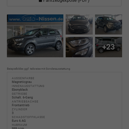
Fahrzeugexposé (PDF)
+23
Beispielbilder, ggf. teilweise mit Sonderausstattung
AUSSENFARBE
Magneticgrau
INNENAUSSTATTUNG
Ebonyblack
GETRIEBE
Schalt. 6-Gang
ANTRIEBSACHSE
Frontantrieb
ZYLINDER
3
SCHADSTOFFKLASSE
Euro 6 AG
HUBRAUM
999 ccm