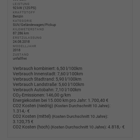
LEISTUNG
92 kW (125 PS)
KRAFTSTOFF
Benzin
KATEGORIE
SUV/Geländewagen/Pickup
KILOMETERSTAND
87.286 km
ERSTZULASSUNG
24.08.2018
MODELLJAHR
2018
ZUSTAND
unfallfrei
Verbrauch kombiniert:
6,50 l/100km
Verbrauch Innenstadt:
7,60 l/100km
Verbrauch Stadtrand:
5,90 l/100km
Verbrauch Landstraße:
5,60 l/100km
Verbrauch Autobahn:
7,10 l/100km
CO
-Emissionen:
146,00 g/km
2
Energiekosten bei 15.000 km pro Jahr:
1.700,40 €
CO2 Kosten (niedrig)
:
(Kosten Durchschnitt 10 Jahre)
1.314,- €
CO2 Kosten (mittel)
:
(Kosten Durchschnitt 10 Jahre)
3.120,75 €
CO2 Kosten (hoch)
:
4.818,- €
(Kosten Durchschnitt 10 Jahre)