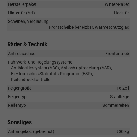
Herstellerpaket
Winter-Paket
Hintertür (Art)
Hecktür
Scheiben, Verglasung
Frontscheibe beheizbar, Wärmeschutzglas
Räder & Technik
Antriebsachse
Frontantrieb
Fahrwerk- und Regelungssysteme
Antiblockiersystem (ABS), Antischlupfregelung (ASR),
Elektronisches Stabilitäts-Programm (ESP),
Reifendruckkontrolle
Felgengröße
16 Zoll
Felgentyp
Stahlfelge
Reifentyp
Sommerreifen
Sonstiges
Anhängelast (gebremst)
900 kg