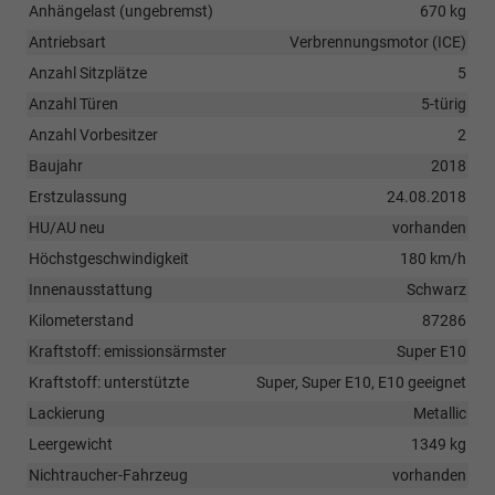
Anhängelast (ungebremst)
670 kg
Antriebsart
Verbrennungsmotor (ICE)
Anzahl Sitzplätze
5
Anzahl Türen
5-türig
Anzahl Vorbesitzer
2
Baujahr
2018
Erstzulassung
24.08.2018
HU/AU neu
vorhanden
Höchstgeschwindigkeit
180 km/h
Innenausstattung
Schwarz
Kilometerstand
87286
Kraftstoff: emissionsärmster
Super E10
Kraftstoff: unterstützte
Super, Super E10, E10 geeignet
Lackierung
Metallic
Leergewicht
1349 kg
Nichtraucher-Fahrzeug
vorhanden