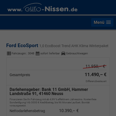
Menü
Ford EcoSport
1,0 EcoBoost Trend AHK Klima Winterpaket
Fahrzeugnr.:
3048
sofort lieferbar
Gebrauchtwagen
11.950,– €
11.490,– €
Gesamtpreis
Differenzbesteuert
Darlehensgeber: Bank 11 GmbH, Hammer
Landstraße 91, 41460 Neuss
Finanzieren Sie Ihr Fahrzeug mit ab 4,99 % effektivem Jahreszins. Kostenfreie
Sondertilgung! Ab 3000 € Kreditbetrag, bis 96 Monate Laufzeit. Bonität
vorausgesetzt.
10.390,– €
Nettodarlehensbetrag