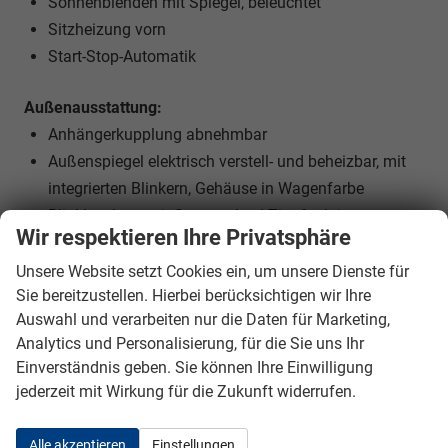
Sonnenblenden mit Spiegel, beleuchtet
Sitzheizung vorn
Start-Stop-Automatik
Außenausstattung:
Anhängerkupplung abnehmbar
Außenspiegel elektrisch verstell- und beheizbar, mit
integrierten Blinkern, Gehäuse in Wagenfarbe
Blinkleuchten mit Spurwechsel-Tippfunktion
Wir respektieren Ihre Privatsphäre
Frontscheibenheizung
Halogen-Scheinwerfer
Unsere Website setzt Cookies ein, um unsere Dienste für
Sie bereitzustellen. Hierbei berücksichtigen wir Ihre
Heckscheibe beheizbar
Auswahl und verarbeiten nur die Daten für Marketing,
LED-Tagfahrlicht
Analytics und Personalisierung, für die Sie uns Ihr
Nebelscheinwerfer
Einverständnis geben. Sie können Ihre Einwilligung
Radzierblenden
jederzeit mit Wirkung für die Zukunft widerrufen.
Reifenpannenset (Kompressor und Pannenspray)
Stahlfelgen mit Sommerbereifung
Alle akzeptieren
Einstellungen