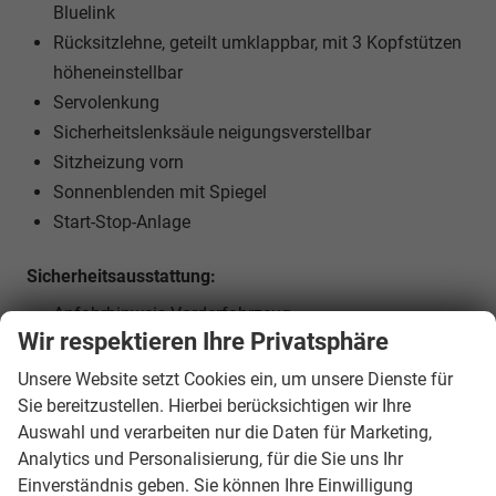
Bluelink
Rücksitzlehne, geteilt umklappbar, mit 3 Kopfstützen
höheneinstellbar
Servolenkung
Sicherheitslenksäule neigungsverstellbar
Sitzheizung vorn
Sonnenblenden mit Spiegel
Start-Stop-Anlage
Sicherheitsausstattung:
Anfahrhinweis Vorderfahrzeug
Wir respektieren Ihre Privatsphäre
Antiblockiersystem (ABS)
Aufmerksamkeitsassistent
Unsere Website setzt Cookies ein, um unsere Dienste für
Autonomer Notbremsassistent inkl.
Sie bereitzustellen. Hierbei berücksichtigen wir Ihre
Auswahl und verarbeiten nur die Daten für Marketing,
Frontkollisionswarner
Analytics und Personalisierung, für die Sie uns Ihr
Berganfahrhilfe
Einverständnis geben. Sie können Ihre Einwilligung
Bremsassistent