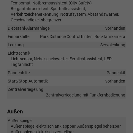
Tempomat, Notbremsassistent (City-Safety),
Berganfahrassistent, Spurhalteassistent,
Verkehrzeichenerkennung, Notrufsystem, Abstandswarner,
Geschwindigkeitsbegrenzer
Diebstahl-Alarmanlage
vorhanden
Einparkhilfe
Park Distance Control hinten, Rückfahrkamera
Lenkung
Servolenkung
Lichttechnik
Lichtsensor, Nebelscheinwerfer, Fernlichtassistent, LED-
Tagfahrlicht
Pannenhilfe
Pannenkit
Start/Stop-Automatik
vorhanden
Zentralverriegelung
Zentralverriegelung mit Funkfernbedienung
Außen
Außenspiegel
Außenspiegel elektrisch anklappbar, Außenspiegel beheizbar,
Außenspiegel elektrisch verstellbar