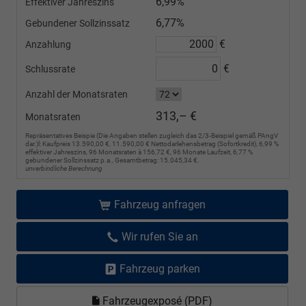
6,99%
Effektiver Jahreszins
6,77%
Gebundener Sollzinssatz
€
Anzahlung
€
Schlussrate
Anzahl der Monatsraten
313,– €
Monatsraten
Repräsentatives Beispie (Die Angaben stellen zugleich das 2/3-Beispiel gemäß PAngV
dar.)l: Kaufpreis 13.590,00 €, 11.590,00 € Nettodarlehensbetrag (Sofortkredit), 6,99 %
effektiver Jahreszins, 96 Monatsraten à 156,72 €, 96 Monate Laufzeit, 6,77 %
gebundener Sollzinssatz p.a., Gesamtbetrag: 15.045,34 €.
unverbindliche Berechnung
Fahrzeug anfragen
Wir rufen Sie an
Fahrzeug parken
Fahrzeugexposé (PDF)