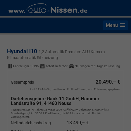
Menü
Hyundai i10
1,2 Automatik Premium ALU Kamera
Klimaautomatik Sitzheizung
Fahrzeugnr.:
3196
sofort lieferbar
Neuwagen mit Tageszulassung
20.490,– €
Gesamtpreis
incl. 19% MwSt., den Kosten für Überführung und Zulassungspapieren
Darlehensgeber: Bank 11 GmbH, Hammer
Landstraße 91, 41460 Neuss
Finanzieren Sie Ihr Fahrzeug mit ab 4,99 % effektivem Jahreszins. Kostenfreie
Sondertilgung! Ab 3000 € Kreditbetrag, bis 96 Monate Laufzeit. Bonität
vorausgesetzt.
18.490,– €
Nettodarlehensbetrag