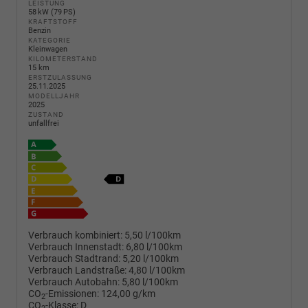
LEISTUNG
58 kW (79 PS)
KRAFTSTOFF
Benzin
KATEGORIE
Kleinwagen
KILOMETERSTAND
15 km
ERSTZULASSUNG
25.11.2025
MODELLJAHR
2025
ZUSTAND
unfallfrei
Verbrauch kombiniert:
5,50 l/100km
Verbrauch Innenstadt:
6,80 l/100km
Verbrauch Stadtrand:
5,20 l/100km
Verbrauch Landstraße:
4,80 l/100km
Verbrauch Autobahn:
5,80 l/100km
CO
-Emissionen:
124,00 g/km
2
CO
-Klasse:
D