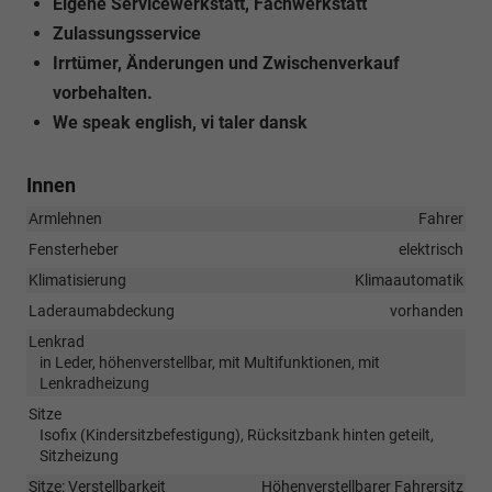
Eigene Servicewerkstatt, Fachwerkstatt
Zulassungsservice
Irrtümer, Änderungen und Zwischenverkauf
vorbehalten.
We speak english, vi taler dansk
Innen
Armlehnen
Fahrer
Fensterheber
elektrisch
Klimatisierung
Klimaautomatik
Laderaumabdeckung
vorhanden
Lenkrad
in Leder, höhenverstellbar, mit Multifunktionen, mit
Lenkradheizung
Sitze
Isofix (Kindersitzbefestigung), Rücksitzbank hinten geteilt,
Sitzheizung
Sitze: Verstellbarkeit
Höhenverstellbarer Fahrersitz