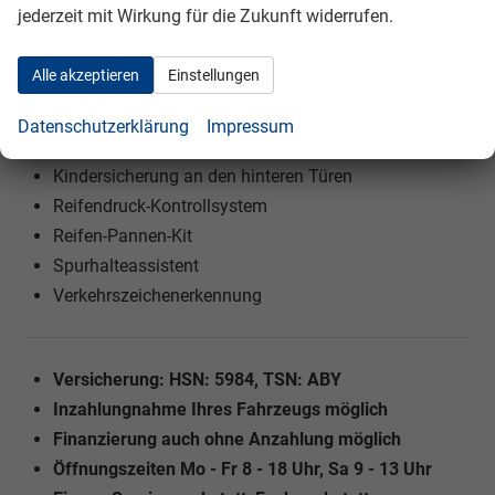
jederzeit mit Wirkung für die Zukunft widerrufen.
eCall Notrufsystem
Elektronische Stabilitätskontrolle (ESC)
Alle akzeptieren
Einstellungen
Fahrdynamisches Stabilitätsmanagement (VSM)
Front-, Seiten- und Kopfairbags (Beifahrerairbag
Datenschutzerklärung
Impressum
abschaltbar)
Kindersicherung an den hinteren Türen
Reifendruck-Kontrollsystem
Reifen-Pannen-Kit
Spurhalteassistent
Verkehrszeichenerkennung
Versicherung: HSN: 5984, TSN: ABY
Inzahlungnahme Ihres Fahrzeugs möglich
Finanzierung auch ohne Anzahlung möglich
Öffnungszeiten Mo - Fr 8 - 18 Uhr, Sa 9 - 13 Uhr