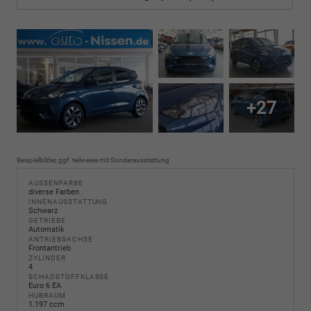
+27
Beispielbilder, ggf. teilweise mit Sonderausstattung
AUSSENFARBE
diverse Farben
INNENAUSSTATTUNG
Schwarz
GETRIEBE
Automatik
ANTRIEBSACHSE
Frontantrieb
ZYLINDER
4
SCHADSTOFFKLASSE
Euro 6 EA
HUBRAUM
1.197 ccm