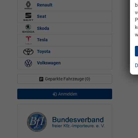
b
Renault
v
Seat
P
k
Skoda
w
Tesla
Toyota
Volkswagen
D
Geparkte Fahrzeuge (
0
)
Anmelden