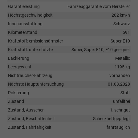
Garantieleistung
Fahrzeuggarantie vom Hersteller
Höchstgeschwindigkeit
202 km/h
Innenausstattung
Schwarz
Kilometerstand
591
Kraftstoff: emissionsärmster
Super E10
Kraftstoff: unterstützte
Super, Super E10, E10 geeignet
Lackierung
Metallic
Leergewicht
1195 kg
Nichtraucher-Fahrzeug
vorhanden
Nächste Hauptuntersuchung
01.08.2028
Polsterung
Stoff
Zustand
unfallfrei
Zustand, Aussehen
1, sehr gut
Zustand, Beschaffenheit
Scheckheftgepflegt
Zustand, Fahrfähigkeit
fahrtauglich