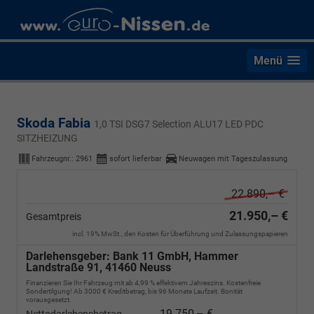
Menü
Skoda Fabia
1,0 TSI DSG7 Selection ALU17 LED PDC
SITZHEIZUNG
Fahrzeugnr.:
2961
sofort lieferbar
Neuwagen mit Tageszulassung
22.890,– €
21.950,– €
Gesamtpreis
incl. 19% MwSt., den Kosten für Überführung und Zulassungspapieren
Darlehensgeber: Bank 11 GmbH, Hammer
Landstraße 91, 41460 Neuss
Finanzieren Sie Ihr Fahrzeug mit ab 4,99 % effektivem Jahreszins. Kostenfreie
Sondertilgung! Ab 3000 € Kreditbetrag, bis 96 Monate Laufzeit. Bonität
vorausgesetzt.
19.750,– €