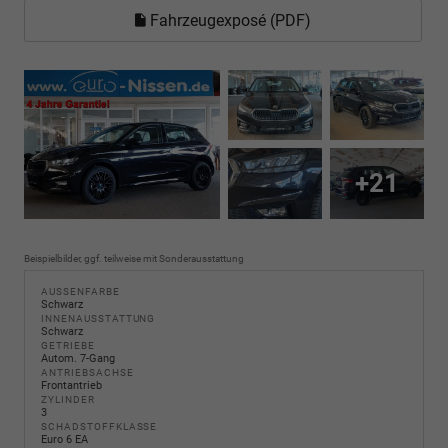
Fahrzeugexposé (PDF)
+21
Beispielbilder, ggf. teilweise mit Sonderausstattung
AUSSENFARBE
Schwarz
INNENAUSSTATTUNG
Schwarz
GETRIEBE
Autom. 7-Gang
ANTRIEBSACHSE
Frontantrieb
ZYLINDER
3
SCHADSTOFFKLASSE
Euro 6 EA