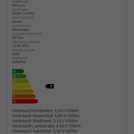
HUBRAUM
999 ccm
LEISTUNG
85 kW (116 PS)
KRAFTSTOFF
Benzin
KATEGORIE
Kleinwagen
KILOMETERSTAND
591 km
ERSTZULASSUNG
15.08.2025
MODELLJAHR
2025
ZUSTAND
unfallfrei
Verbrauch kombiniert:
5,20 l/100km
Verbrauch Innenstadt:
6,80 l/100km
Verbrauch Stadtrand:
5,10 l/100km
Verbrauch Landstraße:
4,50 l/100km
Verbrauch Autobahn:
5,30 l/100km