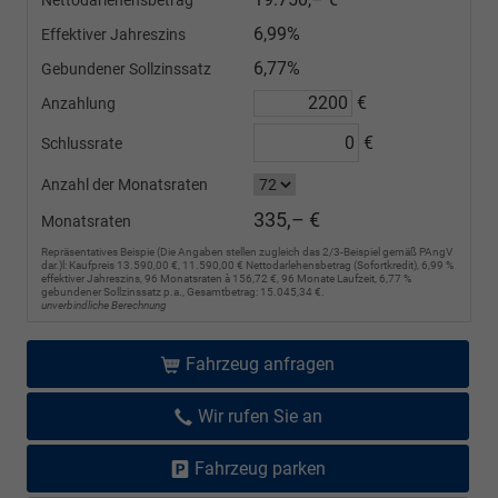
Nettodarlehensbetrag
6,99%
Effektiver Jahreszins
6,77%
Gebundener Sollzinssatz
€
Anzahlung
€
Schlussrate
Anzahl der Monatsraten
335,– €
Monatsraten
Repräsentatives Beispie (Die Angaben stellen zugleich das 2/3-Beispiel gemäß PAngV
dar.)l: Kaufpreis 13.590,00 €, 11.590,00 € Nettodarlehensbetrag (Sofortkredit), 6,99 %
effektiver Jahreszins, 96 Monatsraten à 156,72 €, 96 Monate Laufzeit, 6,77 %
gebundener Sollzinssatz p.a., Gesamtbetrag: 15.045,34 €.
unverbindliche Berechnung
Fahrzeug anfragen
Wir rufen Sie an
Fahrzeug parken