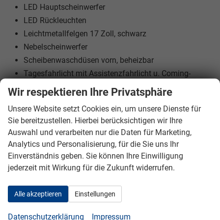
LED Hauptscheinwerfer
LED Rückleuchten
Leichtmetallfelgen 17 Zoll, schwarz
Nebelscheinwerfer
Scheibenwaschdüsen vorn, beheizbar
Tagesfahrlicht mit Assistenzfahrlicht u. Coming-
Leaving-home Funktion
Wir respektieren Ihre Privatsphäre
Türgriffe und Stoßfänger in Wagenfarbe
Unsere Website setzt Cookies ein, um unsere Dienste für
Zentralverriegelung mit Fernbedienung, Keyless go
Sie bereitzustellen. Hierbei berücksichtigen wir Ihre
Auswahl und verarbeiten nur die Daten für Marketing,
Sicherheitsausstattung:
Analytics und Personalisierung, für die Sie uns Ihr
ABS
Einverständnis geben. Sie können Ihre Einwilligung
Ablenkungs- und Müdigkeitserkennung
jederzeit mit Wirkung für die Zukunft widerrufen.
Airbags: Frontairbags, Seitenairbag vorn, Kopfairbag
vorn, Beifahrerairbag deaktivierbar
Alle akzeptieren
Einstellungen
Berganfahrassistent
Datenschutzerklärung
Impressum