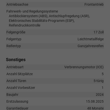
Antriebsachse
Frontantrieb
Fahrwerk- und Regelungssysteme
Antiblockiersystem (ABS), Antischlupfregelung (ASR),
Elektronisches Stabilitäts-Programm (ESP),
Reifendruckkontrolle
Felgengröße
17 Zoll
Felgentyp
Leichtmetallfelge
Reifentyp
Ganzjahresreifen
Sonstiges
Antriebsart
Verbrennungsmotor (ICE)
Anzahl Sitzplätze
5
Anzahl Türen
5-türig
Anzahl Vorbesitzer
1
Baujahr
2024
Erstzulassung
15.08.2025
Garantiedauer
48 Monate