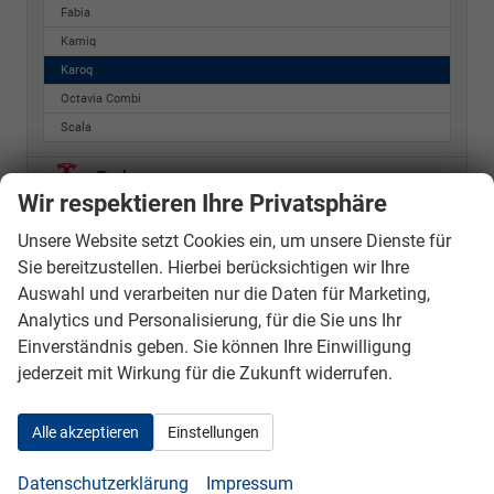
Fabia
Kamiq
Karoq
Octavia Combi
Scala
Tesla
Wir respektieren Ihre Privatsphäre
Toyota
Unsere Website setzt Cookies ein, um unsere Dienste für
Volkswagen
Sie bereitzustellen. Hierbei berücksichtigen wir Ihre
Auswahl und verarbeiten nur die Daten für Marketing,
Geparkte Fahrzeuge (
0
)
Analytics und Personalisierung, für die Sie uns Ihr
Einverständnis geben. Sie können Ihre Einwilligung
Anmelden
jederzeit mit Wirkung für die Zukunft widerrufen.
Alle akzeptieren
Einstellungen
Datenschutzerklärung
Impressum