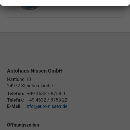
Autohaus Nissen GmbH
Hattlund 13
24972
Steinbergkirche
Telefon:
+49 4632 / 8758-0
Telefax:
+49 4632 / 8758-22
E-Mail:
info@euro-nissen.de
Öffnungszeiten