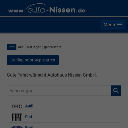
Menü
info
alle
auf lager
gebrauchte
ConfiguratorStep starten
Gute Fahrt wünscht Autohaus Nissen GmbH.
Fahrzeugnr.
Audi
Fiat
Ford