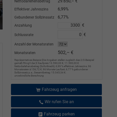
29.650,– €
Nettodarlehensbetrag
6,99%
Effektiver Jahreszins
6,77%
Gebundener Sollzinssatz
€
Anzahlung
€
Schlussrate
Anzahl der Monatsraten
502,– €
Monatsraten
Repräsentatives Beispie (Die Angaben stellen zugleich das 2/3-Beispiel
gemäß PAngV dar.)l: Kaufpreis 13.590,00 €, 11.590,00 €
Nettodarlehensbetrag (Sofortkredit), 6,99 % effektiver Jahreszins, 96
Monatsraten à 156,72 €, 96 Monate Laufzeit, 6,77 % gebundener
Sollzinssatz p.a., Gesamtbetrag: 15.045,34 €.
unverbindliche Berechnung
Fahrzeug anfragen
Wir rufen Sie an
Fahrzeug parken