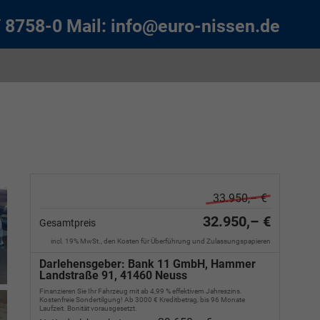
/ 8758-0
Mail:
info@euro-nissen.de
33.950,– €
32.950,– €
Gesamtpreis
incl. 19% MwSt., den Kosten für Überführung und Zulassungspapieren
Darlehensgeber: Bank 11 GmbH, Hammer
Landstraße 91, 41460 Neuss
Finanzieren Sie Ihr Fahrzeug mit ab 4,99 % effektivem Jahreszins.
Kostenfreie Sondertilgung! Ab 3000 € Kreditbetrag, bis 96 Monate
Laufzeit. Bonität vorausgesetzt.