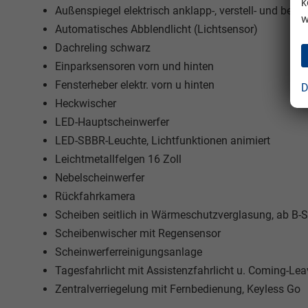
k
Außenspiegel elektrisch anklapp-, verstell- und behe
w
Automatisches Abblendlicht (Lichtsensor)
Dachreling schwarz
Einparksensoren vorn und hinten
Fensterheber elektr. vorn u hinten
D
Heckwischer
LED-Hauptscheinwerfer
LED-SBBR-Leuchte, Lichtfunktionen animiert
Leichtmetallfelgen 16 Zoll
Nebelscheinwerfer
Rückfahrkamera
Scheiben seitlich in Wärmeschutzverglasung, ab B-S
Scheibenwischer mit Regensensor
Scheinwerferreinigungsanlage
Tagesfahrlicht mit Assistenzfahrlicht u. Coming-Le
Zentralverriegelung mit Fernbedienung, Keyless Go