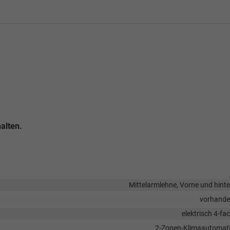
alten.
Mittelarmlehne, Vorne und hint
vorhand
elektrisch 4-fa
2-Zonen-Klimaautomat