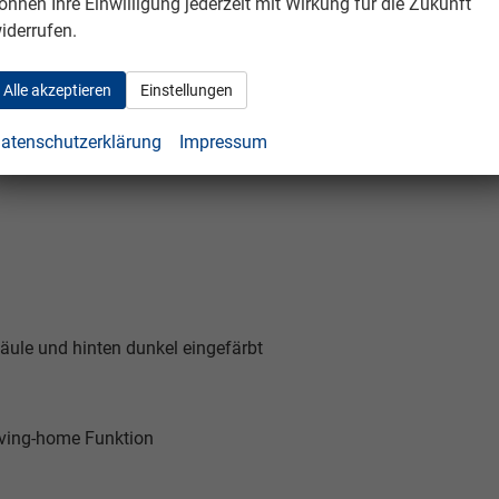
önnen Ihre Einwilligung jederzeit mit Wirkung für die Zukunft
izbar, automatisch abblendbar, in Wagenfarbe, Blinker integriert
iderrufen.
Alle akzeptieren
Einstellungen
atenschutzerklärung
Impressum
äule und hinten dunkel eingefärbt
aving-home Funktion