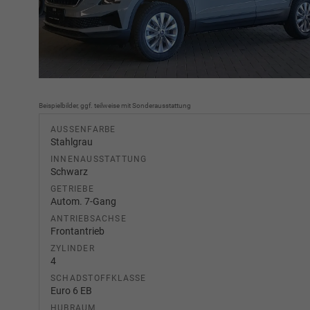
Beispielbilder, ggf. teilweise mit Sonderausstattung
AUSSENFARBE
Stahlgrau
INNENAUSSTATTUNG
Schwarz
GETRIEBE
Autom. 7-Gang
ANTRIEBSACHSE
Frontantrieb
ZYLINDER
4
SCHADSTOFFKLASSE
Euro 6 EB
HUBRAUM