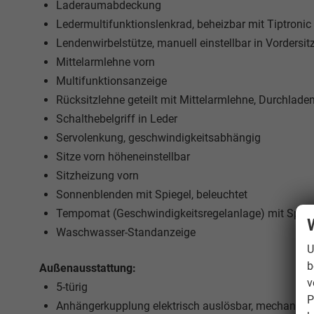
Laderaumabdeckung
Ledermultifunktionslenkrad, beheizbar mit Tiptronic
Lendenwirbelstütze, manuell einstellbar in Vordersit
Mittelarmlehne vorn
Multifunktionsanzeige
Rücksitzlehne geteilt mit Mittelarmlehne, Durchlade
Schalthebelgriff in Leder
Servolenkung, geschwindigkeitsabhängig
Sitze vorn höheneinstellbar
Sitzheizung vorn
Sonnenblenden mit Spiegel, beleuchtet
Tempomat (Geschwindigkeitsregelanlage) mit Speed
Waschwasser-Standanzeige
U
b
Außenausstattung:
v
5-türig
P
Anhängerkupplung elektrisch auslösbar, mechanisc