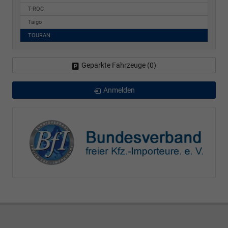
T-ROC
Taigo
TOURAN
Geparkte Fahrzeuge (
0
)
Anmelden