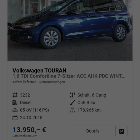
Volkswagen TOURAN
1,6 TDI Comfortline 7-Sitzer ACC AHK PDC WINTERPAKET
sofort lieferbar
Gebrauchtwagen
Fahrzeugnr.
3232
Getriebe
Schalt. 6-Gang
Kraftstoff
Diesel
Außenfarbe
C5B Blau
Leistung
85 kW (116 PS)
Kilometerstand
178.965 km
24.10.2018
13.950,– €
Details
Fahrzeug
Differenzbesteuert