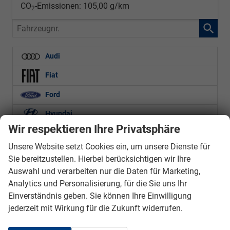
CO
-Emissionen:
105,00 g/km
2
Fahrzeugnr.
Audi
Fiat
Ford
Hyundai
Wir respektieren Ihre Privatsphäre
Kia
Unsere Website setzt Cookies ein, um unsere Dienste für
Land Rover
Sie bereitzustellen. Hierbei berücksichtigen wir Ihre
Auswahl und verarbeiten nur die Daten für Marketing,
Mercedes-Benz
Analytics und Personalisierung, für die Sie uns Ihr
Nissan
Einverständnis geben. Sie können Ihre Einwilligung
jederzeit mit Wirkung für die Zukunft widerrufen.
Opel
Peugeot