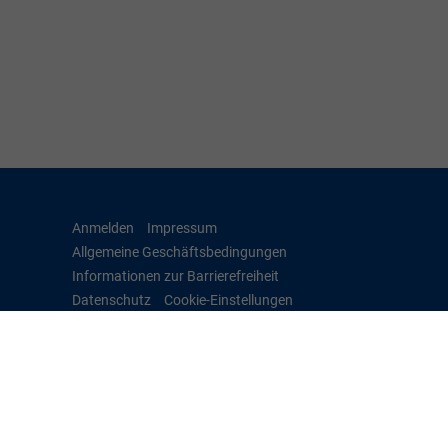
Anmelden
Impressum
Allgemeine Geschäftsbedingungen
Informationen zur Barrierefreiheit
Datenschutz
Cookie-Einstellungen
Weitere Informationen zum offiziellen Kraftstoffverbrauch
und zu den offiziellen spezifischen CO
-Emissionen und
2
gegebenenfalls zum Stromverbrauch neuer PKW können
dem 'Leitfaden über den offiziellen Kraftstoffverbrauch, die
offiziellen spezifischen CO
-Emissionen und den offiziellen
2
Stromverbrauch neuer PKW' entnommen werden, der an
allen Verkaufsstellen und bei der 'Deutschen Automobil