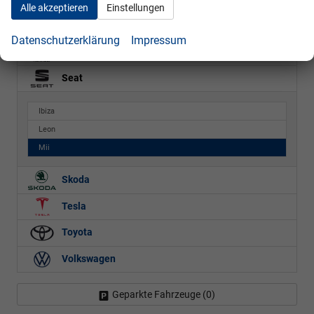
Alle akzeptieren
Einstellungen
Porsche
Datenschutzerklärung
Impressum
Renault
Seat
Ibiza
Leon
Mii
Skoda
Tesla
Toyota
Volkswagen
Geparkte Fahrzeuge (
0
)