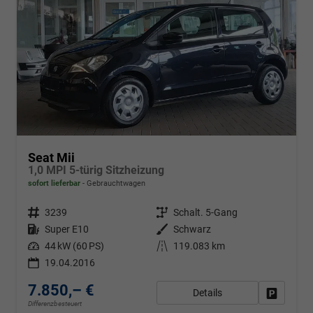
Seat Mii
1,0 MPI 5-türig Sitzheizung
sofort lieferbar
Gebrauchtwagen
Fahrzeugnr.
3239
Getriebe
Schalt. 5-Gang
Kraftstoff
Super E10
Außenfarbe
Schwarz
Leistung
44 kW (60 PS)
Kilometerstand
119.083 km
19.04.2016
7.850,– €
Details
Fahrzeug
Differenzbesteuert