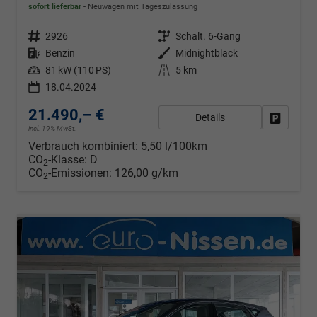
sofort lieferbar
Neuwagen mit Tageszulassung
Fahrzeugnr.
2926
Getriebe
Schalt. 6-Gang
Kraftstoff
Benzin
Außenfarbe
Midnightblack
Leistung
81 kW (110 PS)
Kilometerstand
5 km
18.04.2024
21.490,– €
Details
Fahrzeug
incl. 19% MwSt.
Verbrauch kombiniert:
5,50 l/100km
CO
-Klasse:
D
2
CO
-Emissionen:
126,00 g/km
2