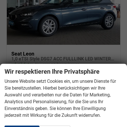
Seat Leon
1,0 eTSI Style DSG7 ACC FULLLINK LED WINTERPAK
sofort lieferbar
Neuwagen mit Tageszulassung
Wir respektieren Ihre Privatsphäre
Fahrzeugnr.
2927
Getriebe
Autom. 7-Gang
Unsere Website setzt Cookies ein, um unsere Dienste für
Kraftstoff
Benzin
Außenfarbe
Magneticgrey
Sie bereitzustellen. Hierbei berücksichtigen wir Ihre
Leistung
81 kW (110 PS)
Kilometerstand
5 km
Auswahl und verarbeiten nur die Daten für Marketing,
18.04.2024
Analytics und Personalisierung, für die Sie uns Ihr
22.850,– €
Einverständnis geben. Sie können Ihre Einwilligung
Details
Fahrzeug
incl. 19% MwSt.
jederzeit mit Wirkung für die Zukunft widerrufen.
Verbrauch kombiniert:
5,60 l/100km
CO
-Klasse:
D
2