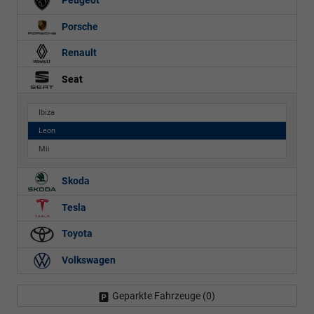
Peugeot
Porsche
Renault
Seat
Ibiza
Leon
Mii
Skoda
Tesla
Toyota
Volkswagen
Geparkte Fahrzeuge (
0
)