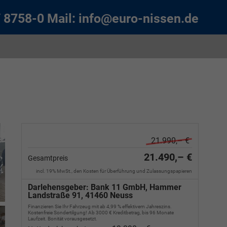
/ 8758-0
Mail:
info@euro-nissen.de
21.990,– €
21.490,– €
Gesamtpreis
incl. 19% MwSt., den Kosten für Überführung und Zulassungspapieren
Darlehensgeber: Bank 11 GmbH, Hammer
Landstraße 91, 41460 Neuss
Finanzieren Sie Ihr Fahrzeug mit ab 4,99 % effektivem Jahreszins.
Kostenfreie Sondertilgung! Ab 3000 € Kreditbetrag, bis 96 Monate
Laufzeit. Bonität vorausgesetzt.