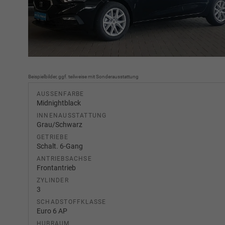
Beispielbilder, ggf. teilweise mit Sonderausstattung
AUSSENFARBE
Midnightblack
INNENAUSSTATTUNG
Grau/Schwarz
GETRIEBE
Schalt. 6-Gang
ANTRIEBSACHSE
Frontantrieb
ZYLINDER
3
SCHADSTOFFKLASSE
Euro 6 AP
HUBRAUM