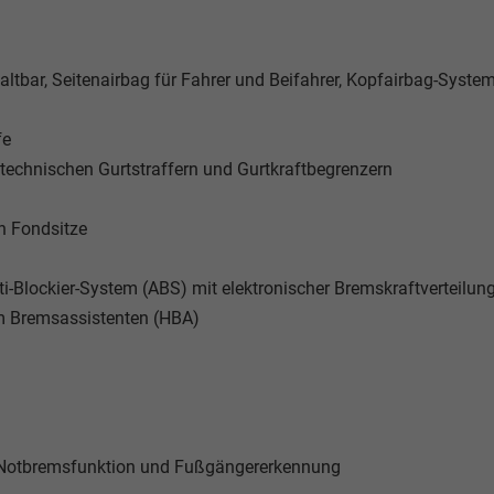
haltbar, Seitenairbag für Fahrer und Beifahrer, Kopfairbag-System
fe
otechnischen Gurtstraffern und Gurtkraftbegrenzern
n Fondsitze
nti-Blockier-System (ABS) mit elektronischer Bremskraftverteilun
em Bremsassistenten (HBA)
y-Notbremsfunktion und Fußgängererkennung