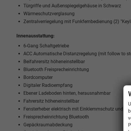
Türgriffe und Außenspiegelgehäuse in Schwarz
Wärmeschutzverglasung
Zentralverriegelung mit Funkfernbedienung (2) "Key
Innenausstattung:
6-Gang Schaltgetriebe
ACC
Automatische Distanzregelung (mit follow to s
Beifahrersitz höheneinstellbar
Bluetooth Freisprecheinrichtung
Bordcomputer
Digitaler Radioempfang
Ebener Ladeboden hinten, herausnahmbar
Fahrersitz höheneinstellbar
U
Fensterheber elektrisch mit Einklemmschutz und On
b
Freisprecheinrichtung Bluetooth
v
Gepäckraumabdeckung
P