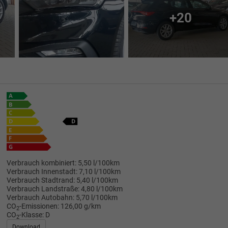
+20
Verbrauch kombiniert:
5,50 l/100km
Verbrauch Innenstadt:
7,10 l/100km
Verbrauch Stadtrand:
5,40 l/100km
Verbrauch Landstraße:
4,80 l/100km
Verbrauch Autobahn:
5,70 l/100km
CO
-Emissionen:
126,00 g/km
2
CO
-Klasse:
D
2
Download