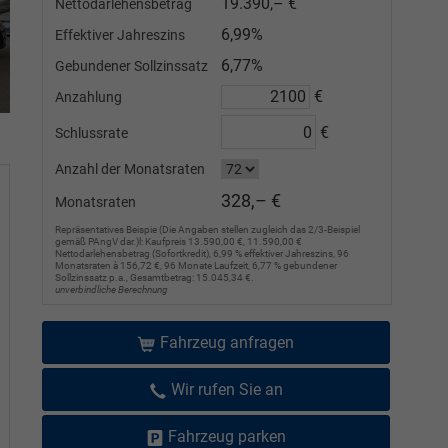
19.390,– €
Nettodarlehensbetrag
6,99%
Effektiver Jahreszins
6,77%
Gebundener Sollzinssatz
€
Anzahlung
€
Schlussrate
Anzahl der Monatsraten
328,– €
Monatsraten
Repräsentatives Beispie (Die Angaben stellen zugleich das 2/3-Beispiel
gemäß PAngV dar.)l: Kaufpreis 13.590,00 €, 11.590,00 €
Nettodarlehensbetrag (Sofortkredit), 6,99 % effektiver Jahreszins, 96
Monatsraten à 156,72 €, 96 Monate Laufzeit, 6,77 % gebundener
Sollzinssatz p.a., Gesamtbetrag: 15.045,34 €.
unverbindliche Berechnung
Fahrzeug anfragen
Wir rufen Sie an
Fahrzeug parken