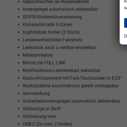
k
Gepäcktaschen an Rückenlehnen
w
Innenspiegel automatisch abblendbar
ISOFIX-Kindersitzverankerung
Klimaautomatik 3-Zonen
Kopfstützen hinten (3 Stück)
D
Lendenwirbelstütze Fahrersitz
Lenksäule, axial u.vertikal einstellbar
Mittelarmlehne
MirrorLink FULL LINK
Multifunktions-Lederlenkrad, beheizbar
Radio-Infotainment mit Farb-Touchscreen in 8,25"
Rücksitzlehne asymmetrisch geteilt umklappbar
Servolenkung
Sicherheitsinnenspiegel automatisch abblendbar
Sitzbezüge in Stoff
Sitzheizung vorn
USB-C (2x vorn, 2 hinten)