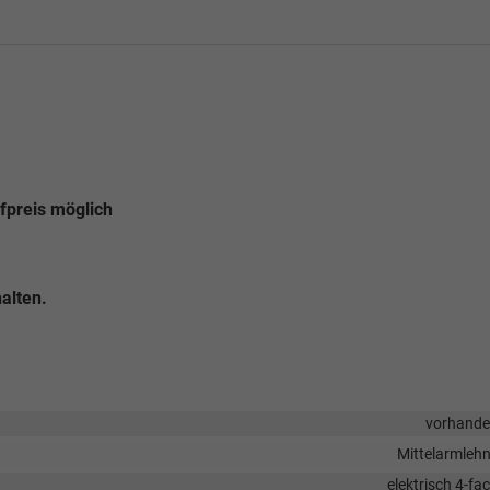
fpreis möglich
alten.
vorhand
Mittelarmleh
elektrisch 4-fa